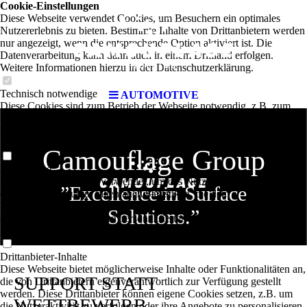
Cookie-Einstellungen
Diese Webseite verwendet Cookies, um Besuchern ein optimales
Nutzererlebnis zu bieten. Bestimmte Inhalte von Drittanbietern werden
nur angezeigt, wenn die entsprechende Option aktiviert ist. Die
Datenverarbeitung kann dann auch in einem Drittland erfolgen.
Weitere Informationen hierzu in der Datenschutzerklärung.
Technisch notwendige
AUTOMOTIVE
Diese Cookies sind zum Betrieb der Webseite notwendig, z.B. zum
Schutz vor Hackerangriffen und zur Gewährleistung eines
konsistenten und der Nachfrage angepassten Erscheinungsbilds der
Seite.
Camouflage Group
Analytische
Diese Cookies werden verwendet, um das Nutzererlebnis weiter zu
”Excellence in Surface
optimieren. Hierunter fallen auch Statistiken, die dem
Webseitenbetreiber von Drittanbietern zur Verfügung gestellt werden,
Solutions.”
sowie die Ausspielung von personalisierter Werbung durch die
Nachverfolgung der Nutzeraktivität über verschiedene Webseiten.
Drittanbieter-Inhalte
Diese Webseite bietet möglicherweise Inhalte oder Funktionalitäten an,
SUPPORT STATT
die von Drittanbietern eigenverantwortlich zur Verfügung gestellt
werden. Diese Drittanbieter können eigene Cookies setzen, z.B. um
WETTBEWERB
die Nutzeraktivität zu verfolgen oder ihre Angebote zu personalisieren